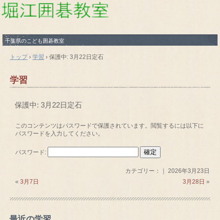
千葉県のこども囲碁教室
トップ
›
学習
›
保護中: 3月22日定石
学習
保護中: 3月22日定石
このコンテンツはパスワードで保護されています。閲覧するには以下に
パスワードを入力してください。
パスワード:
カテゴリー：｜ 2026年3月23日
«
3月7日
3月28日
»
最近の学習