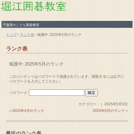
千葉県のこども囲碁教室
トップ
›
ランク表
›
保護中: 2025年5月のランク
ランク表
保護中: 2025年5月のランク
このコンテンツはパスワードで保護されています。閲覧するには以下に
パスワードを入力してください。
パスワード:
カテゴリー：｜ 2025年5月3日
«
2025年4月のランク
2025年6月のランク
»
最近のランク表