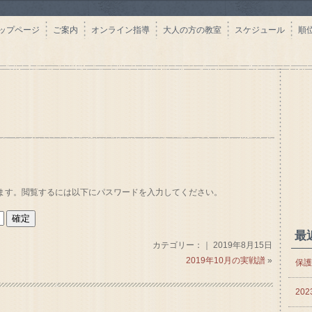
ップページ
ご案内
オンライン指導
大人の方の教室
スケジュール
順
ます。閲覧するには以下にパスワードを入力してください。
最
カテゴリー：｜ 2019年8月15日
2019年10月の実戦譜
»
保護
20