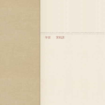
学習
実戦譜