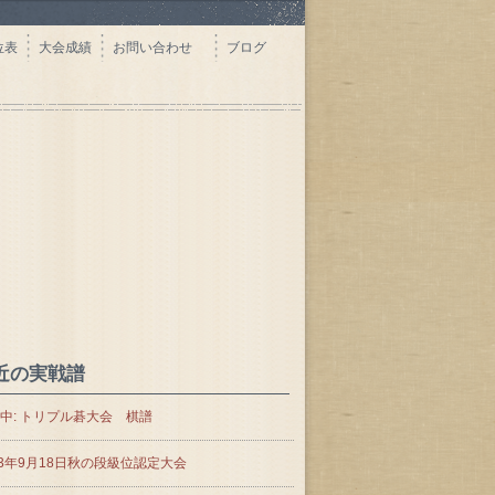
位表
大会成績
お問い合わせ
ブログ
近の実戦譜
中: トリプル碁大会 棋譜
23年9月18日秋の段級位認定大会