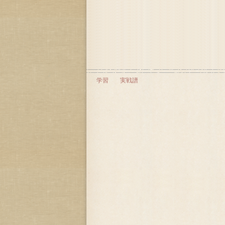
学習
実戦譜