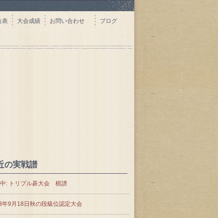
位表
大会成績
お問い合わせ
ブログ
近の実戦譜
中: トリプル碁大会 棋譜
23年9月18日秋の段級位認定大会